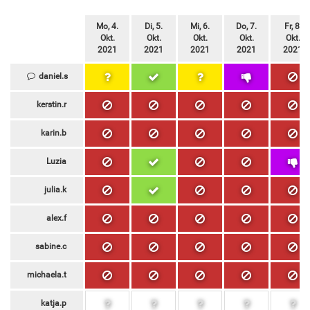
Mo, 4.
Di, 5.
Mi, 6.
Do, 7.
Fr, 8.
Okt.
Okt.
Okt.
Okt.
Okt.
2021
2021
2021
2021
2021
daniel.s
kerstin.r
karin.b
Luzia
julia.k
alex.f
sabine.c
michaela.t
katja.p