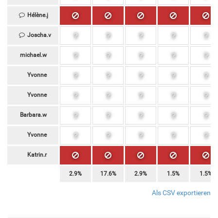
Hélène.j
Joscha.v
michael.w
Yvonne
Yvonne
Barbara.w
Yvonne
Katrin.r
2.9%
17.6%
2.9%
1.5%
1.5%
Als CSV exportieren