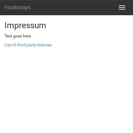
Foodcoops
Toggl
navig
Impressum
Text goes here
List of third party licences